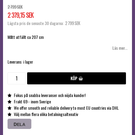
2 799 SEK
2 379,15 SEK
2 799 SEK
Lägsta pris de senaste 30 dagarna
Mått utfällt ca 207 cm
Läs mer...
Leverans:
i lager
KÖP
Fokus på snabba leveranser och nöjda kunder!
Frakt 69:- inom Sverige
We offer smooth and reliable delivery to most EU countries via DHL
Välj mellan flera olika betalningsaltenativ
DELA