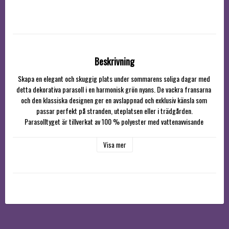
Beskrivning
Skapa en elegant och skuggig plats under sommarens soliga dagar med 
detta dekorativa parasoll i en harmonisk grön nyans. De vackra fransarna 
och den klassiska designen ger en avslappnad och exklusiv känsla som 
passar perfekt på stranden, uteplatsen eller i trädgården.

Parasolltyget är tillverkat av 100 % polyester med vattenavvisande 
egenskaper och UV-skydd 30+, vilket ger ett behagligt skydd mot både sol 
och lättare fukt. Robust aluminiumstång med en diameter på 32 mm.

Visa mer
Ett praktiskt markfäste för nedskruvning i sand eller mark medföljer, 
liksom en smidig förvaringsväska som gör parasollet enkelt att 
transportera och förvara.
