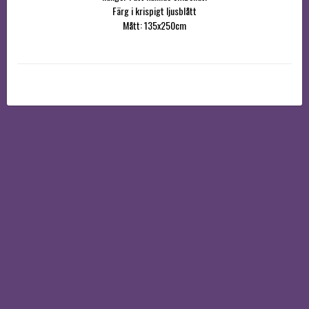
Färg i krispigt ljusblått

Mått: 135x250cm

multiband