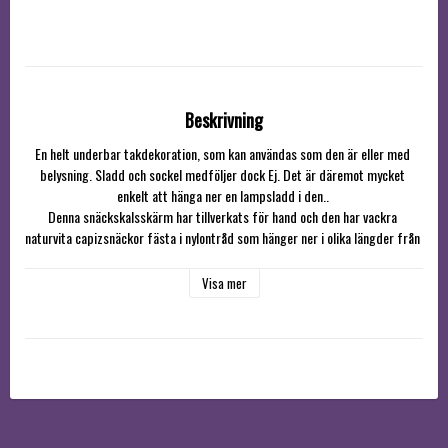
Beskrivning
En helt underbar takdekoration, som kan användas som den är eller med 
belysning. Sladd och sockel medföljer dock Ej. Det är däremot mycket 
enkelt att hänga ner en lampsladd i den.. 

Denna snäckskalsskärm har tillverkats för hand och den har vackra 
naturvita capizsnäckor fästa i nylontråd som hänger ner i olika längder från 
tre rader av metallringar som även dessa är täckta av snäckskal.

Ca mått: längd 70cm, diameter 28cm, (ej exakta mått, kan variera något, 
Visa mer
diametern kan t.ex vara mellan 27-30cm). Måtten är endast en 
uppskattning. Diameter på snäckskalen är ca 5cm.

Liten ögla i nylontråd för upphängning 

Obs! Tänk på att då dessa snäckskalsdekorationer är tillverkade av 
naturmaterial från hav och stränder så kan man inte räkna med att de är 
helt vita, utan färgskillnader och små skavanker förekommer, hur skenet 
från lampan  blir beror ju såklart på vilken ljuskälla man väljer att ha. Skalen 
kan ha vissa småskador och det är så som produkten ser ut och ges ej skäl 