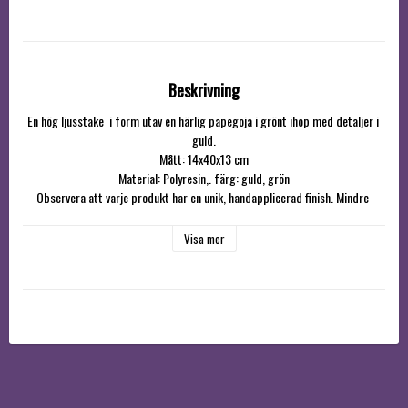
Beskrivning
En hög ljusstake  i form utav en härlig papegoja i grönt ihop med detaljer i 
guld.

Mått: 14x40x13 cm

Material: Polyresin,. färg: guld, grön

Observera att varje produkt har en unik, handapplicerad finish. Mindre 
variationer i färg, finish och storlek kan förekomma, vilket gör varje 
Visa mer