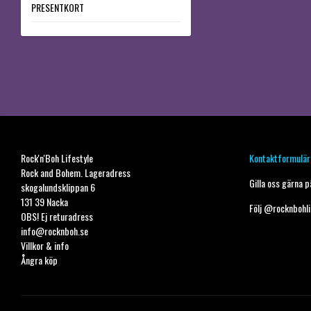
PRESENTKORT
Rock'n'Boh Lifestyle
Kontaktformulär
Rock and Bohem. Lageradress
Gilla oss gärna 
skogalundsklippan 6
131 39 Nacka
Följ
@rocknbohli
OBS! Ej returadress
info@rocknboh.se
Villkor & info
Ångra köp