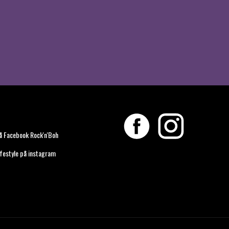
på
Facebook Rock'n'Boh
festyle
på instagram