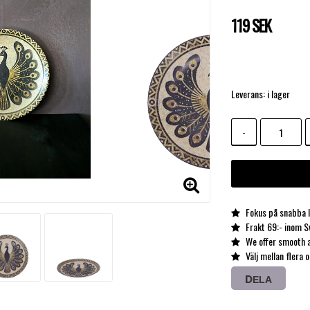
119 SEK
Leverans:
i lager
-
Fokus på snabba l
Frakt 69:- inom S
We offer smooth a
Välj mellan flera 
DELA