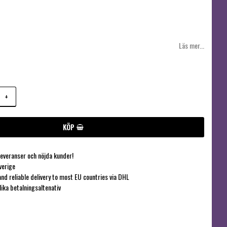
Läs mer...
+
KÖP
everanser och nöjda kunder!
verige
nd reliable delivery to most EU countries via DHL
olika betalningsaltenativ