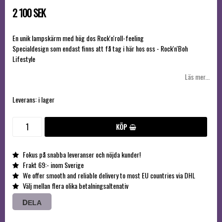
2 100 SEK
En unik lampskärm med hög dos Rock'n'roll-feeling
Specialdesign som endast finns att få tag i här hos oss - Rock'n'Boh
Lifestyle
Läs mer...
Leverans:
i lager
KÖP
Fokus på snabba leveranser och nöjda kunder!
Frakt 69:- inom Sverige
We offer smooth and reliable delivery to most EU countries via DHL
Välj mellan flera olika betalningsaltenativ
DELA