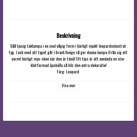
Beskrivning
Såå tjusig taklampa i en cool vågig form i härligt mjukt leopardmönstrat 
tyg. I och med att tyget går i brunt/beige så ger denna lampa ifrån sig ett 
varmt härligt mys-sken när den är tänd! Ett tips är att använda en stor 
klotformad ljuskälla så blir den extra dekorativ!

Färg: Leopard 

Säljs med svart takupphäng, för ljuskälla med e27-sockel. 1,2 M sladd. 
Observera att stickkontakt ej ingår

Visa mer
Diameter ca 70 cm

Höjd ca 18cm