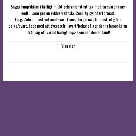
Snygg lampskärm i härligt mjukt zebramönstrat tyg med en svart frans 
nedtill som ger en exklusiv känsla. Cool låg cylinderformad.

Färg: Zebramönstrad med svart frans, färgerna på mönstret går i 
beige/svart. I och med att tyget går i svart/beige så ger denna lampskärm 
ifrån sig ett varmt härligt mys-sken när den är tänd!

Ringfäste E27

Diameter nedtill 25cm

Visa mer
diameter upptill 25cm
