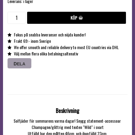
Leverans:
i lager
KÖP
Fokus på snabba leveranser och nöjda kunder!
Frakt 69:- inom Sverige
We offer smooth and reliable delivery to most EU countries via DHL
Välj mellan flera olika betalningsaltenativ
DELA
Beskrivning
Solfjäder för sommarens varma dagar! Snygg statement-accessoar 

Champagne/glittrig med texten "Wild" i svart

Utfälld har den måtten 46cm, och ihopfälld 23cm 
